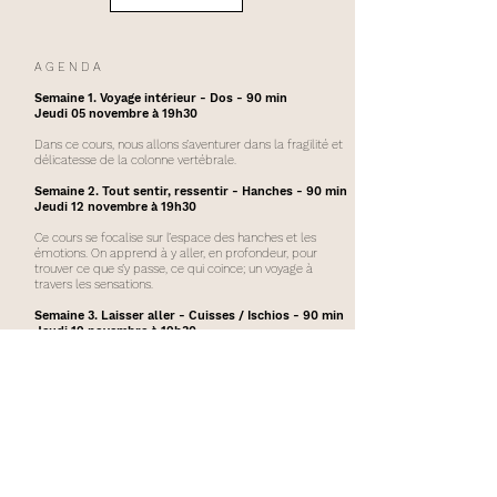
A G E N D A
Semaine 1. Voyage intérieur - Dos - 90 min
Jeudi 05 novembre à 19h30
Dans ce cours, nous allons s’aventurer dans la fragilité et
délicatesse de la colonne vertébrale.
Semaine 2. Tout sentir, ressentir - Hanches - 90 min
Jeudi 12 novembre à 19h30
Ce cours se focalise sur l’espace des hanches et les
émotions. On apprend à y aller, en profondeur, pour
trouver ce que s’y passe, ce qui coince; un voyage à
travers les sensations.
Semaine 3. Laisser aller - Cuisses / Ischios - 90 min
Jeudi 19 novembre à 19h30
Le travail au niveau des cuisses ou muscles ischio-
jambiers vous aidera à lâcher prise, accepter les
émotions et laisser aller de façon douce.
Semaine 4. Aérer - Ventre et Coeur - 90 min
Jeudi 26 novembre à 19h30
Dans cette séquence, nous allons aérer le ventre et le
coeur à travers un flow léger et une respiration guidée.